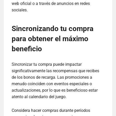
web oficial o a través de anuncios en redes
sociales.
Sincronizando tu compra
para obtener el máximo
beneficio
Sincronizar tu compra puede impactar
significativamente las recompensas que recibes
de los bonos de recarga. Las promociones a
menudo coinciden con eventos especiales o
actualizaciones, por lo que es beneficioso estar
atento al calendario del juego.
Considera hacer compras durante períodos