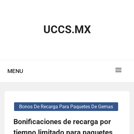
Skip
to
content
UCCS.MX
MENU
Bonos De Recarga Para Paquetes De Gemas
Bonificaciones de recarga por
tiempo limitado para paquetes