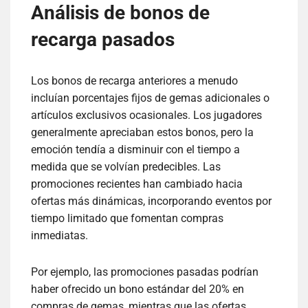
Análisis de bonos de
recarga pasados
Los bonos de recarga anteriores a menudo
incluían porcentajes fijos de gemas adicionales o
artículos exclusivos ocasionales. Los jugadores
generalmente apreciaban estos bonos, pero la
emoción tendía a disminuir con el tiempo a
medida que se volvían predecibles. Las
promociones recientes han cambiado hacia
ofertas más dinámicas, incorporando eventos por
tiempo limitado que fomentan compras
inmediatas.
Por ejemplo, las promociones pasadas podrían
haber ofrecido un bono estándar del 20% en
compras de gemas, mientras que las ofertas