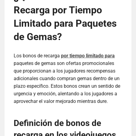
Recarga por Tiempo
Limitado para Paquetes
de Gemas?
Los bonos de recarga
por tiempo limitado para
paquetes de gemas son ofertas promocionales
que proporcionan a los jugadores recompensas
adicionales cuando compran gemas dentro de un
plazo específico. Estos bonos crean un sentido de
urgencia y emoción, alentando a los jugadores a
aprovechar el valor mejorado mientras dure.
Definición de bonos de
recarga en los videojuegos