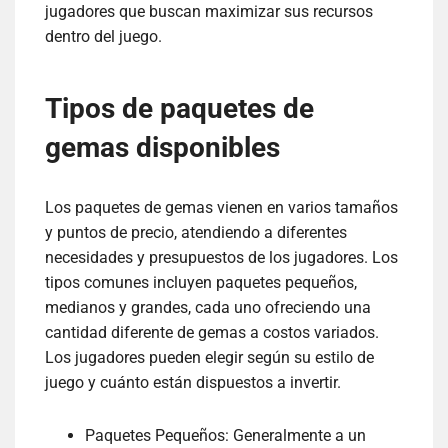
jugadores que buscan maximizar sus recursos
dentro del juego.
Tipos de paquetes de
gemas disponibles
Los paquetes de gemas vienen en varios tamaños
y puntos de precio, atendiendo a diferentes
necesidades y presupuestos de los jugadores. Los
tipos comunes incluyen paquetes pequeños,
medianos y grandes, cada uno ofreciendo una
cantidad diferente de gemas a costos variados.
Los jugadores pueden elegir según su estilo de
juego y cuánto están dispuestos a invertir.
Paquetes Pequeños: Generalmente a un