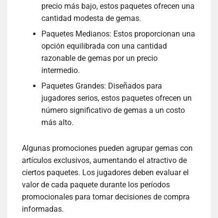
precio más bajo, estos paquetes ofrecen una
cantidad modesta de gemas.
Paquetes Medianos: Estos proporcionan una
opción equilibrada con una cantidad
razonable de gemas por un precio
intermedio.
Paquetes Grandes: Diseñados para
jugadores serios, estos paquetes ofrecen un
número significativo de gemas a un costo
más alto.
Algunas promociones pueden agrupar gemas con
artículos exclusivos, aumentando el atractivo de
ciertos paquetes. Los jugadores deben evaluar el
valor de cada paquete durante los períodos
promocionales para tomar decisiones de compra
informadas.