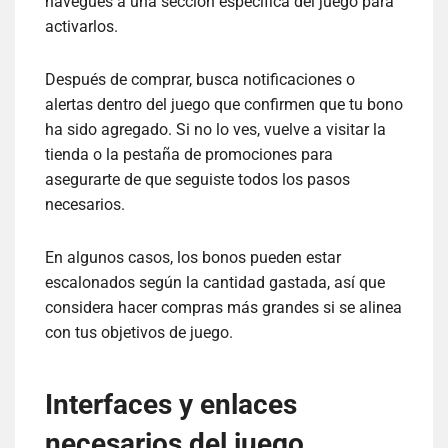
navegues a una sección específica del juego para
activarlos.
Después de comprar, busca notificaciones o
alertas dentro del juego que confirmen que tu bono
ha sido agregado. Si no lo ves, vuelve a visitar la
tienda o la pestaña de promociones para
asegurarte de que seguiste todos los pasos
necesarios.
En algunos casos, los bonos pueden estar
escalonados según la cantidad gastada, así que
considera hacer compras más grandes si se alinea
con tus objetivos de juego.
Interfaces y enlaces
necesarios del juego