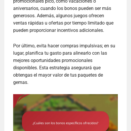
promocionales pico, como vacaciones o
aniversarios, cuando los bonos pueden ser más
generosos. Además, algunos juegos ofrecen
ventas rápidas u ofertas por tiempo limitado que
pueden proporcionar incentivos adicionales.
Por último, evita hacer compras impulsivas; en su
lugar, planifica tu gasto para alinearlo con las
mejores oportunidades promocionales
disponibles. Esta estrategia asegurará que
obtengas el mayor valor de tus paquetes de
gemas.