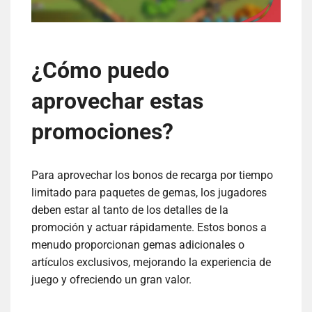
¿Cómo puedo
aprovechar estas
promociones?
Para aprovechar los bonos de recarga por tiempo
limitado para paquetes de gemas, los jugadores
deben estar al tanto de los detalles de la
promoción y actuar rápidamente. Estos bonos a
menudo proporcionan gemas adicionales o
artículos exclusivos, mejorando la experiencia de
juego y ofreciendo un gran valor.