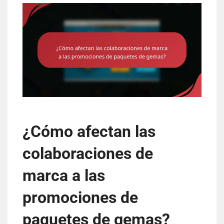
¿Cómo afectan las
colaboraciones de
marca a las
promociones de
paquetes de gemas?