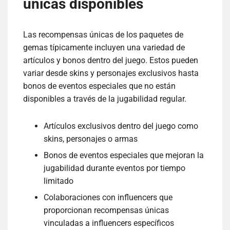
únicas disponibles
Las recompensas únicas de los paquetes de
gemas típicamente incluyen una variedad de
artículos y bonos dentro del juego. Estos pueden
variar desde skins y personajes exclusivos hasta
bonos de eventos especiales que no están
disponibles a través de la jugabilidad regular.
Artículos exclusivos dentro del juego como
skins, personajes o armas
Bonos de eventos especiales que mejoran la
jugabilidad durante eventos por tiempo
limitado
Colaboraciones con influencers que
proporcionan recompensas únicas
vinculadas a influencers específicos