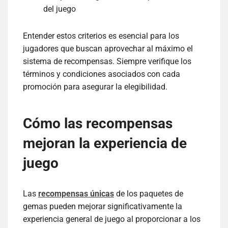
del juego
Entender estos criterios es esencial para los
jugadores que buscan aprovechar al máximo el
sistema de recompensas. Siempre verifique los
términos y condiciones asociados con cada
promoción para asegurar la elegibilidad.
Cómo las recompensas
mejoran la experiencia de
juego
Las
recompensas únicas
de los paquetes de
gemas pueden mejorar significativamente la
experiencia general de juego al proporcionar a los