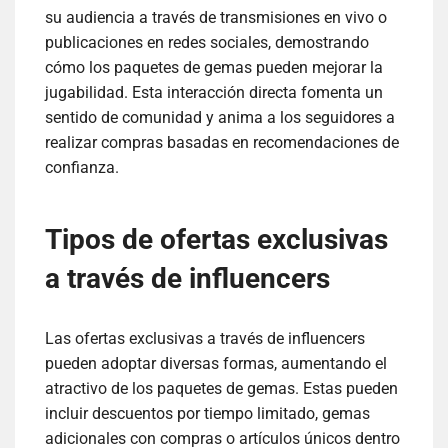
su audiencia a través de transmisiones en vivo o
publicaciones en redes sociales, demostrando
cómo los paquetes de gemas pueden mejorar la
jugabilidad. Esta interacción directa fomenta un
sentido de comunidad y anima a los seguidores a
realizar compras basadas en recomendaciones de
confianza.
Tipos de ofertas exclusivas
a través de influencers
Las ofertas exclusivas a través de influencers
pueden adoptar diversas formas, aumentando el
atractivo de los paquetes de gemas. Estas pueden
incluir descuentos por tiempo limitado, gemas
adicionales con compras o artículos únicos dentro