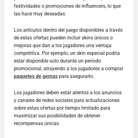
festividades o promociones de influencers, lo que
las hace muy deseadas.
Los artículos dentro del juego disponibles a través
de estas ofertas pueden incluir skins únicos o
mejoras que dan a los jugadores una ventaja
competitiva. Por ejemplo, un skin especial podría
estar disponible solo durante un período
promocional, atrayendo a los jugadores a comprar
paquetes de gemas
para asegurarlo.
Los jugadores deben estar atentos a los anuncios
y canales de redes sociales para actualizaciones
sobre estas ofertas por tiempo limitado para
maximizar sus posibilidades de obtener
recompensas únicas.