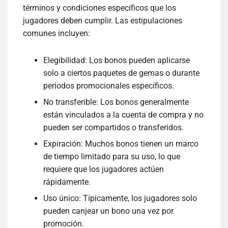
términos y condiciones específicos que los
jugadores deben cumplir. Las estipulaciones
comunes incluyen:
Elegibilidad: Los bonos pueden aplicarse
solo a ciertos paquetes de gemas o durante
períodos promocionales específicos.
No transferible: Los bonos generalmente
están vinculados a la cuenta de compra y no
pueden ser compartidos o transferidos.
Expiración: Muchos bonos tienen un marco
de tiempo limitado para su uso, lo que
requiere que los jugadores actúen
rápidamente.
Uso único: Típicamente, los jugadores solo
pueden canjear un bono una vez por
promoción.