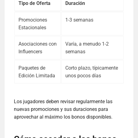
Tipo de Oferta
Duración
Promociones
1-3 semanas
Estacionales
Asociaciones con
Varía, a menudo 1-2
Influencers
semanas
Paquetes de
Corto plazo, típicamente
Edición Limitada
unos pocos días
Los jugadores deben revisar regularmente las
nuevas promociones y sus duraciones para
aprovechar al máximo los bonos disponibles.