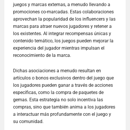
juegos y marcas externas, a menudo llevando a
promociones co-marcadas. Estas colaboraciones
aprovechan la popularidad de los influencers y las
marcas para atraer nuevos jugadores y retener a
los existentes. Al integrar recompensas únicas y
contenido temático, los juegos pueden mejorar la
experiencia del jugador mientras impulsan el
reconocimiento de la marca.
Dichas asociaciones a menudo resultan en
artículos o bonos exclusivos dentro del juego que
los jugadores pueden ganar a través de acciones
específicas, como la compra de paquetes de
gemas. Esta estrategia no solo incentiva las
compras, sino que también anima a los jugadores
a interactuar más profundamente con el juego y
su comunidad.