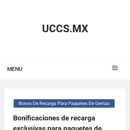
Skip
to
content
UCCS.MX
MENU
Bonos De Recarga Para Paquetes De Gemas
Bonificaciones de recarga
exclusivas para paquetes de