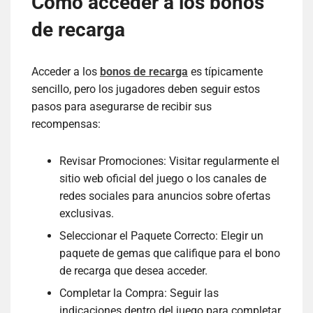
Cómo acceder a los bonos
de recarga
Acceder a los
bonos de recarga
es típicamente
sencillo, pero los jugadores deben seguir estos
pasos para asegurarse de recibir sus
recompensas:
Revisar Promociones: Visitar regularmente el
sitio web oficial del juego o los canales de
redes sociales para anuncios sobre ofertas
exclusivas.
Seleccionar el Paquete Correcto: Elegir un
paquete de gemas que califique para el bono
de recarga que desea acceder.
Completar la Compra: Seguir las
indicaciones dentro del juego para completar