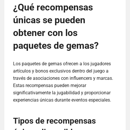
¿Qué recompensas
únicas se pueden
obtener con los
paquetes de gemas?
Los paquetes de gemas ofrecen a los jugadores
artículos y bonos exclusivos dentro del juego a
través de asociaciones con influencers y marcas.
Estas recompensas pueden mejorar
significativamente la jugabilidad y proporcionar
experiencias únicas durante eventos especiales.
Tipos de recompensas