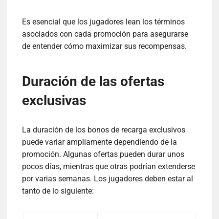
Es esencial que los jugadores lean los términos
asociados con cada promoción para asegurarse
de entender cómo maximizar sus recompensas.
Duración de las ofertas
exclusivas
La duración de los bonos de recarga exclusivos
puede variar ampliamente dependiendo de la
promoción. Algunas ofertas pueden durar unos
pocos días, mientras que otras podrían extenderse
por varias semanas. Los jugadores deben estar al
tanto de lo siguiente: