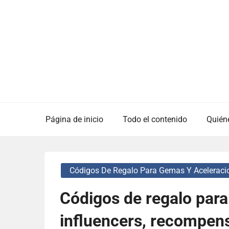
Skip
to
content
Página de inicio
Todo el contenido
Quién
Códigos De Regalo Para Gemas Y Aceleraci
Códigos de regalo par
influencers, recompens