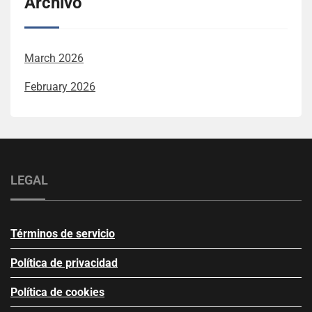
Archivo
March 2026
February 2026
LEGAL
Términos de servicio
Política de privacidad
Política de cookies