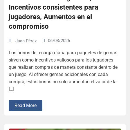
Incentivos consistentes para
jugadores, Aumentos en el
compromiso
06/03/2026
Juan Pérez
Los bonos de recarga diaria para paquetes de gemas
sirven como incentivos valiosos para los jugadores
que realizan compras de manera constante dentro de
un juego. Al ofrecer gemas adicionales con cada
compra, estos bonos no solo aumentan el valor de la
[…]
Read More