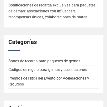
Bonificaciones de recarga exclusivas para paquetes
de gemas: asociaciones con influencers,
recompensas únicas, colaboraciones de marca
Categorías
Bonos de recarga para paquetes de gemas
Códigos de regalo para gemas y aceleraciones
Premios de Hitos del Evento por Aceleraciones y
Recursos