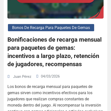
Bonos De Recarga Para Paquetes De Gemas
Bonificaciones de recarga mensual
para paquetes de gemas:
incentivos a largo plazo, retención
de jugadores, recompensas
04/03/2026
Juan Pérez
Los bonos de recarga mensual para paquetes de
gemas sirven como incentivos efectivos para los
jugadores que realizan compras constantes de
moneda dentro del juego. Al recompensar la inversión