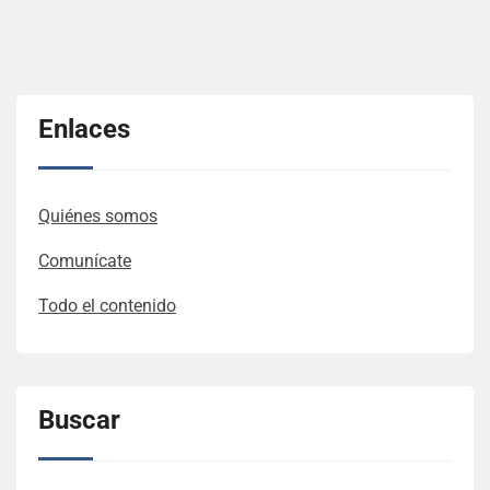
Enlaces
Quiénes somos
Comunícate
Todo el contenido
Buscar