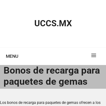
Skip
to
content
UCCS.MX
MENU
Bonos de recarga para
paquetes de gemas
Los bonos de recarga para paquetes de gemas ofrecen a los