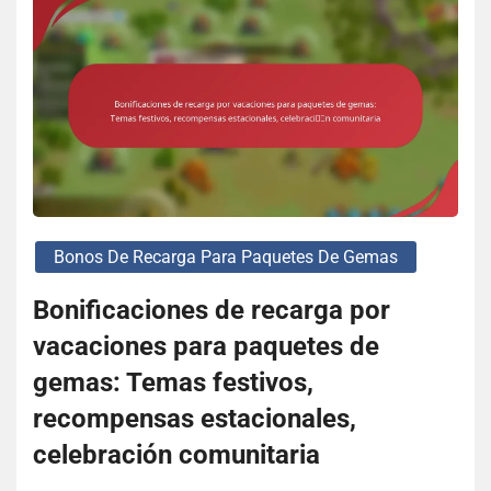
Bonos De Recarga Para Paquetes De Gemas
Bonificaciones de recarga por
vacaciones para paquetes de
gemas: Temas festivos,
recompensas estacionales,
celebración comunitaria