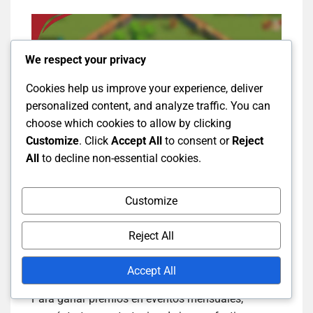
We respect your privacy
Cookies help us improve your experience, deliver
personalized content, and analyze traffic. You can
choose which cookies to allow by clicking
Customize
. Click
Accept All
to consent or
Reject
All
to decline non-essential cookies.
¿Qué estrategias puedo
Customize
usar para ganar
Reject All
premios?
Accept All
Para ganar premios en eventos mensuales,