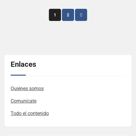
Posts
1
2
pagination
Enlaces
Quiénes somos
Comunícate
Todo el contenido