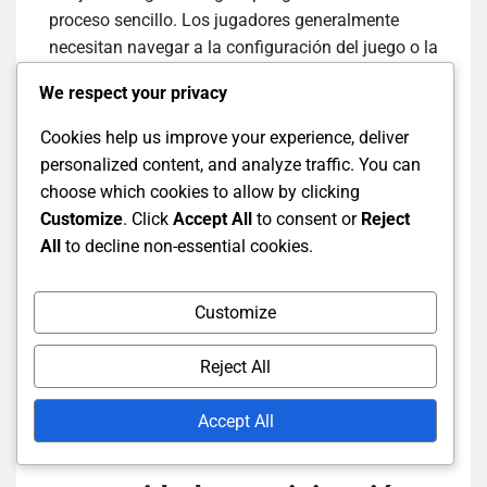
proceso sencillo. Los jugadores generalmente
necesitan navegar a la configuración del juego o la
sección de cuenta, donde pueden encontrar una
We respect your privacy
opción para ingresar el código. Después de
introducir el código, los jugadores deben confirmar
Cookies help us improve your experience, deliver
el canje para recibir sus gemas.
personalized content, and analyze traffic. You can
choose which cookies to allow by clicking
Es esencial verificar el código para asegurar su
Customize
. Click
Accept All
to consent or
Reject
precisión, ya que incluso un pequeño error
All
to decline non-essential cookies.
tipográfico puede llevar a un canje fallido. Los
jugadores también deben asegurarse de estar
Customize
usando la versión correcta del juego, ya que
algunos códigos pueden ser específicos de la
Reject All
región.
Accept All
Comentarios de la